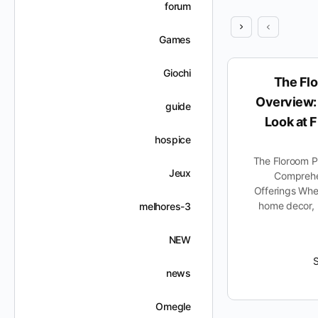
forum
Games
Giochi
Why Mallify Is a Hit with
The Flo
Homeowners
Overview:
guide
Look at 
hospice
Why Mallify Is a Hit with Homeowners
In the ever-evolving world of home
The Floroom P
improvement and renovation,
Jeux
Comprehe
homeowners are constantly on the
Offerings Whe
lookout for reliable solutions…
home decor, 
melhores-3
NEW
Suhailabushamla
ديسمبر 7, 2025
news
Omegle