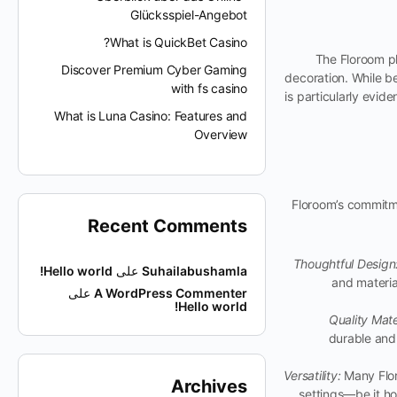
Glücksspiel-Angebot
What is QuickBet Casino?
The Floroom ph
Discover Premium Cyber Gaming
decoration. While be
with fs casino
is particularly evid
What is Luna Casino: Features and
Overview
Floroom’s commitme
Recent Comments
Thoughtful Design
Suhailabushamla
على
Hello world!
and materia
A WordPress Commenter
على
Hello world!
Quality Mate
durable and 
Versatility:
Many Flor
Archives
settings—be it hom