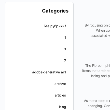
Categories
By focusing on d
! Без рубрики
When con
associated wi
1
3
7
The Floroom phi
items that are bot
adobe generative ai 1
being and po
archive
articles
As more people 
changing. Cons
blog