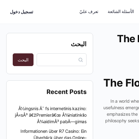
الأسئلة الشائعة
تعرف عليّ
تسجيل دخول
The 
البحث
البحث
The Fl
Recent Posts
In a world whe
usefulness emerge
Å½ingsnis Ä¯ fs internetinis kazino:
emphasizes the i
jÅ«sÅ³ â€žPremierâ€œ Å¾iniatinklio
philosophy seeks 
Å¾aidimÅ³ pabÄ—gimas
Informationen über R7 Casino: Ein
Überblick über das Online-