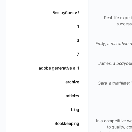
! Без рубрики
Real-life expe
success 
1
3
Emily, a marathon r
7
James, a bodybui
adobe generative ai 1
archive
Sara, a triathlete:
“
articles
blog
In a competitive wo
Bookkeeping
to quality, 