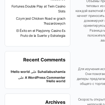
Объемы про
типовых из 
Fortunes Double Play at Twin Casino
каждой валютной п
Slots
начнет приносить
Czym jest Chicken Road w grach
доминируют н
hazardowych?
ориентируясь
Разница м
El Éxito en el Playjonny Casino Es
положител
Fruto de la Suerte y Estrategia
ва
Recent Comments
Для изучения ис
Suhailabushamla
على
Hello world!
Они помогаю
A WordPress Commenter
على
дилеры предлагаю
Hello world!
общего с торго
Скорость открыт
Archives
неплохой р