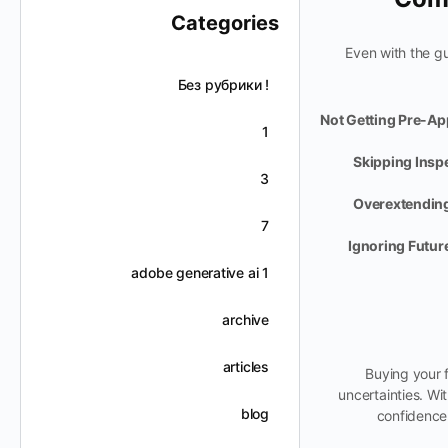
Categories
Even with the g
! Без рубрики
Not Getting Pre-Ap
1
Skipping Insp
3
Overextending
7
Ignoring Futur
adobe generative ai 1
archive
articles
Buying your f
uncertainties. Wit
blog
confidence.