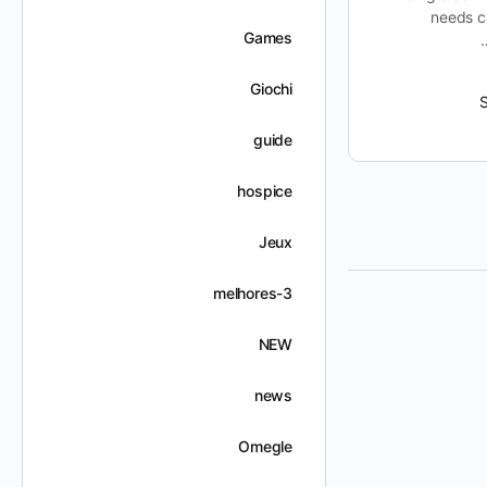
Feedback for Continuous Improvement
needs c
In today’s competitive market,
Games
businesses must prioritize customer
feedback to stay ahead of the curve.
Giochi
Pnrskter, a…
guide
Suhailabushamla
ديسمبر 7, 2025
hospice
Jeux
melhores-3
NEW
news
Omegle