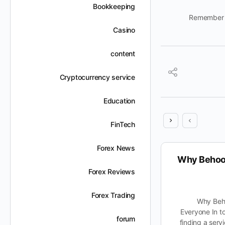
Bookkeeping
Remember to
Casino
content
Cryptocurrency service
Education
FinTech
Forex News
How Pnrskter Incorporates
Why Behoo
Forex Reviews
Customer Feedback for
Continuous Improvement
Forex Trading
Why Beh
Everyone In t
How Pnrskter Incorporates Customer
forum
finding a serv