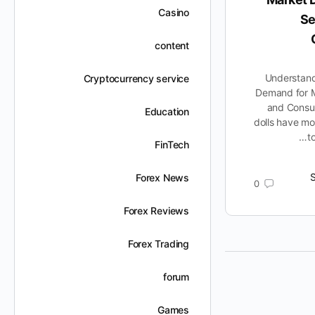
Casino
Questions
Se
content
The name “balance sheet” is derived
from the way that the three major
Understand
Cryptocurrency service
accounts eventually balance out and
Demand for M
equal each other. The difference,
and Consu
Education
known as…
dolls have mo
t
FinTech
Suhailabushamla
0
مايو 21, 2025
Forex News
0
Forex Reviews
Forex Trading
forum
Games