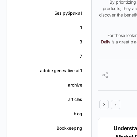
By prioritizing
products; they ar
! Без рубрики
discover the benefit
1
For those looki
3
Daily
is a great pla
7
adobe generative ai 1
archive
articles
blog
Profit & Loss vs Balance
Understa
Bookkeeping
Sheet: Quick Answers to Key
Market 