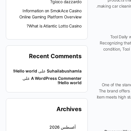
gioco dazzardo?
making car cleanin
Information on SmokAce Casino
Online Gaming Platform Overview
What is Atlantic Lotto Casino?
Tool Daily 
Recognizing that
condition, Tool
Recent Comments
Suhailabushamla
على
Hello world!
A WordPress Commenter
على
Hello world!
One of the stand
The brand offers 
item meets high st
Archives
أغسطس 2026