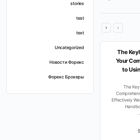
stories
test
text
Uncategorized
How to Organize with Toulite:
The Keyl
Your Ultimate Guide to
Your Com
Новости Форекс
Efficient Organization
to Usin
Форекс Брокеры
How to Organize with Toulite: Your
The Keyl
Ultimate Guide to Efficient
Comprehensi
Organization In today’s fast-paced
Effectively We
world, staying organized is more
Handboo
important than ever. Whether it’s
managing…
Suhailabushamla