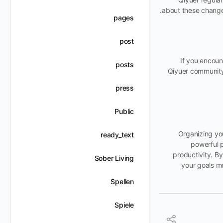
about these change
pages
post
If you encoun
posts
Qiyuer community
press
Public
Organizing you
ready_text
powerful 
productivity. B
Sober Living
your goals mo
Spellen
Spiele