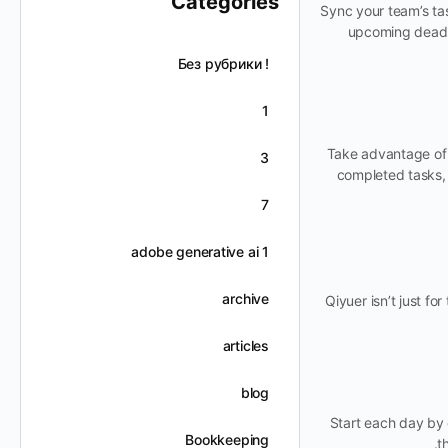
Categories
Sync your team’s tas
upcoming deadl
! Без рубрики
1
Take advantage of 
3
completed tasks, 
7
adobe generative ai 1
archive
Qiyuer isn’t just fo
articles
blog
Start each day by c
Bookkeeping
t