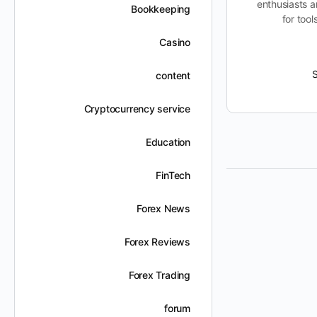
paramount, Newgo stands out by
enthusiasts a
Bookkeeping
adapting to the unique needs of
for too
each…
Casino
Suhailabushamla
content
ديسمبر 7, 2025
Cryptocurrency service
Education
FinTech
Forex News
Forex Reviews
Forex Trading
forum