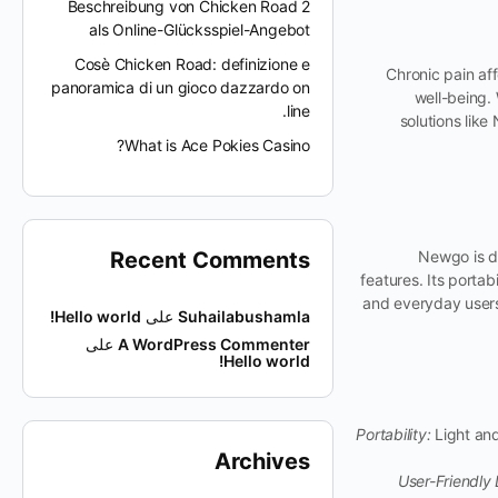
Beschreibung von Chicken Road 2
als Online-Glücksspiel-Angebot
Cosè Chicken Road: definizione e
Chronic pain aff
panoramica di un gioco dazzardo on
well-being.
line.
solutions lik
What is Ace Pokies Casino?
Recent Comments
Newgo is d
features. Its porta
and everyday users 
Suhailabushamla
على
Hello world!
A WordPress Commenter
على
Hello world!
Portability:
Light and
Archives
User-Friendly 