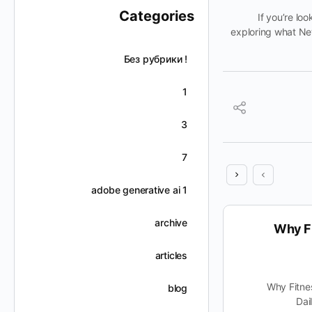
Categories
If you’re lo
exploring what New
! Без рубрики
1
3
7
adobe generative ai 1
archive
How Newgo Adapts to Your
Why Fi
Needs
articles
How Newgo Adapts to Your Needs In a
Why Fitne
blog
world where personalized solutions are
Dai