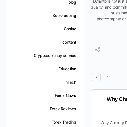
Dylanto is not just
blog
quality, and commitm
sustaina
Bookkeeping
photographer or 
.
Casino
content
Cryptocurrency service
Education
FinTech
Forex News
How Beyond Breeze Perfects
Why Che
Every Product
Forex Reviews
Forex Trading
How Beyond Breeze Perfects Every
Why Cheruty 