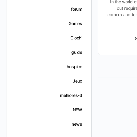
Product In today’s competitive market,
In the world 
product quality and customer
out requir
forum
satisfaction are paramount. Companies
camera and tech
are constantly searching for ways to
Games
enhance…
Giochi
Suhailabushamla
ديسمبر 7, 2025
guide
hospice
Jeux
melhores-3
NEW
news